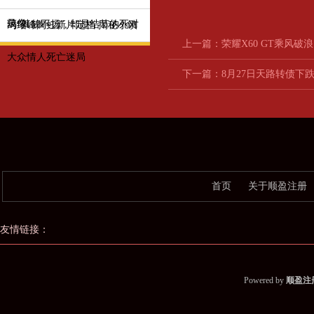
录像
药“其貌不扬”, 却是结节的死对
冯绍峰陶虹新片定档 揭秘小镇
上一篇：
荣耀X60 GT乘风破
大众情人死亡迷局
下一篇：
8月27日天路转债下跌3
首页
关于顺盈注册
友情链接：
Powered by
顺盈注