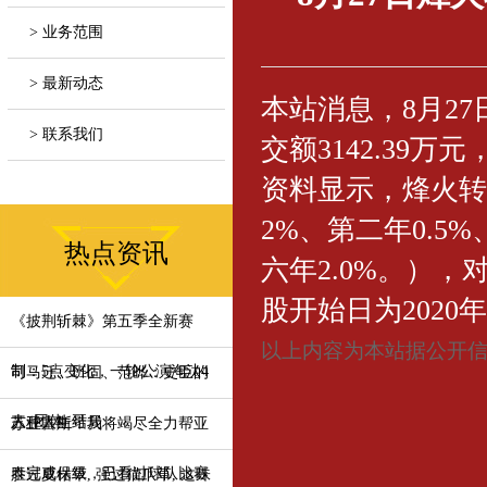
> 业务范围
> 最新动态
本站消息，8月27日
> 联系我们
交额3142.39万元
资料显示，烽火转债
2%、第二年0.5%
热点资讯
六年2.0%。），
股开始日为2020年
《披荆斩棘》第五季全新赛
以上内容为本站据公开
制：5点变化，一轮公演淘汰4
司马迁、班固、范晔：史臣的
人_团体_哥
三种人生结局
苏亚雷斯：我将竭尽全力帮亚
泰完成保级，已看过球队比赛
胜过夏枯草, 强过猫爪草, 这味